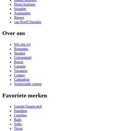
Heren horloges
Sieraden
Armbanden
Ringen
van Hooff Sieraden
Over ons
Wie zijn wij
Reparaties
Taxaties
Gelegenheid
Retour
Garantie
Vacatures
Contact
Cadeaubon
Veelgestelde vragen
Favoriete merken
Garmin Smartwatch
Hamilton
Longines
Rado
Seiko
Tissot