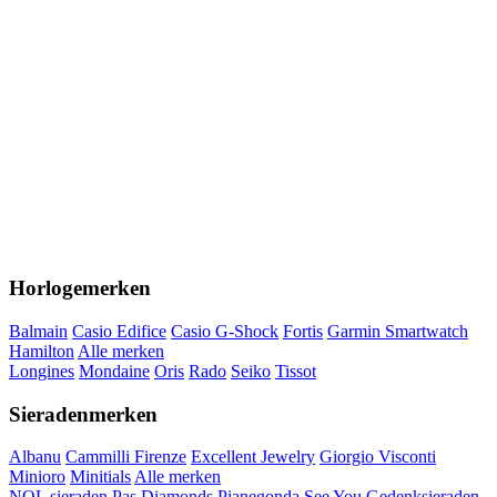
Horlogemerken
Balmain
Casio Edifice
Casio G-Shock
Fortis
Garmin Smartwatch
Hamilton
Alle merken
Longines
Mondaine
Oris
Rado
Seiko
Tissot
Sieradenmerken
Albanu
Cammilli Firenze
Excellent Jewelry
Giorgio Visconti
Minioro
Minitials
Alle merken
NOL sieraden
Pas Diamonds
Pianegonda
See You Gedenksieraden