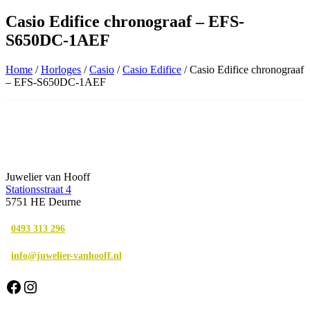
Casio Edifice chronograaf – EFS-
S650DC-1AEF
Home
/
Horloges
/
Casio
/
Casio Edifice
/ Casio Edifice chronograaf
– EFS-S650DC-1AEF
Juwelier van Hooff
Stationsstraat 4
5751 HE Deurne
0493 313 296
info@juwelier-vanhooff.nl
Facebook
Instagram