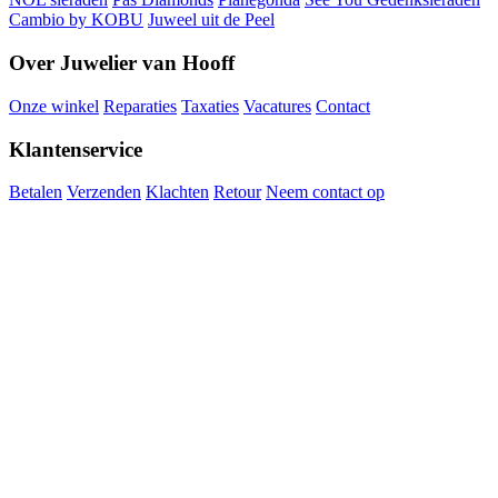
Cambio by KOBU
Juweel uit de Peel
Over Juwelier van Hooff
Onze winkel
Reparaties
Taxaties
Vacatures
Contact
Klantenservice
Betalen
Verzenden
Klachten
Retour
Neem contact op