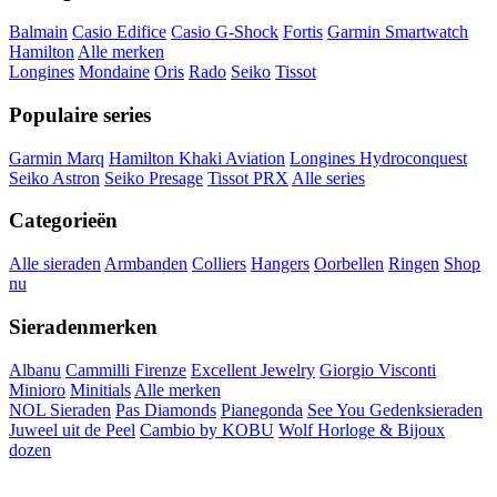
Balmain
Casio Edifice
Casio G-Shock
Fortis
Garmin Smartwatch
Hamilton
Alle merken
Longines
Mondaine
Oris
Rado
Seiko
Tissot
Populaire series
Garmin Marq
Hamilton Khaki Aviation
Longines Hydroconquest
Seiko Astron
Seiko Presage
Tissot PRX
Alle series
Categorieën
Alle sieraden
Armbanden
Colliers
Hangers
Oorbellen
Ringen
Shop
nu
Sieradenmerken
Albanu
Cammilli Firenze
Excellent Jewelry
Giorgio Visconti
Minioro
Minitials
Alle merken
NOL Sieraden
Pas Diamonds
Pianegonda
See You Gedenksieraden
Juweel uit de Peel
Cambio by KOBU
Wolf Horloge & Bijoux
dozen