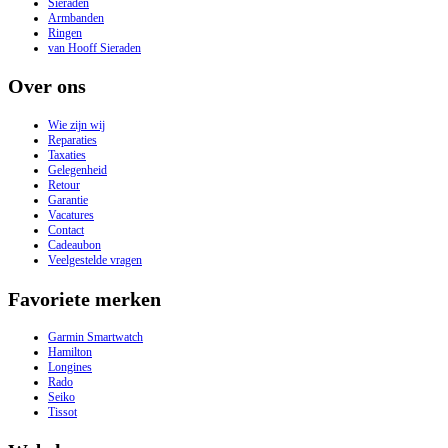
Sieraden
Armbanden
Ringen
van Hooff Sieraden
Over ons
Wie zijn wij
Reparaties
Taxaties
Gelegenheid
Retour
Garantie
Vacatures
Contact
Cadeaubon
Veelgestelde vragen
Favoriete merken
Garmin Smartwatch
Hamilton
Longines
Rado
Seiko
Tissot