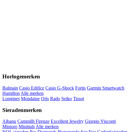
Horlogemerken
Balmain
Casio Edifice
Casio G-Shock
Fortis
Garmin Smartwatch
Hamilton
Alle merken
Longines
Mondaine
Oris
Rado
Seiko
Tissot
Sieradenmerken
Albanu
Cammilli Firenze
Excellent Jewelry
Giorgio Visconti
Minioro
Minitials
Alle merken
NOL sieraden
Pas Diamonds
Pianegonda
See You Gedenksieraden