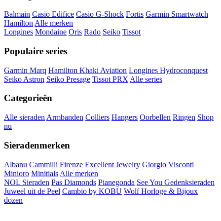
Balmain
Casio Edifice
Casio G-Shock
Fortis
Garmin Smartwatch
Hamilton
Alle merken
Longines
Mondaine
Oris
Rado
Seiko
Tissot
Populaire series
Garmin Marq
Hamilton Khaki Aviation
Longines Hydroconquest
Seiko Astron
Seiko Presage
Tissot PRX
Alle series
Categorieën
Alle sieraden
Armbanden
Colliers
Hangers
Oorbellen
Ringen
Shop
nu
Sieradenmerken
Albanu
Cammilli Firenze
Excellent Jewelry
Giorgio Visconti
Minioro
Minitials
Alle merken
NOL Sieraden
Pas Diamonds
Pianegonda
See You Gedenksieraden
Juweel uit de Peel
Cambio by KOBU
Wolf Horloge & Bijoux
dozen