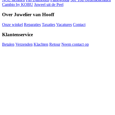
Cambio by KOBU
Juweel uit de Peel
Over Juwelier van Hooff
Onze winkel
Reparaties
Taxaties
Vacatures
Contact
Klantenservice
Betalen
Verzenden
Klachten
Retour
Neem contact op