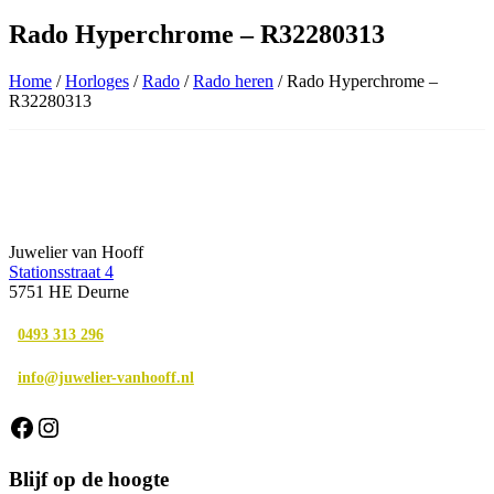
Rado Hyperchrome – R32280313
Home
/
Horloges
/
Rado
/
Rado heren
/ Rado Hyperchrome –
R32280313
Juwelier van Hooff
Stationsstraat 4
5751 HE Deurne
0493 313 296
info@juwelier-vanhooff.nl
Facebook
Instagram
Blijf op de hoogte