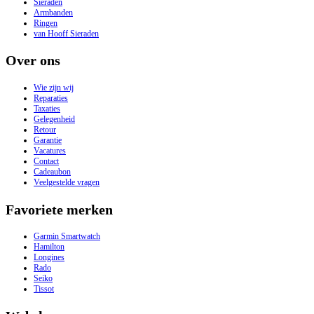
Sieraden
Armbanden
Ringen
van Hooff Sieraden
Over ons
Wie zijn wij
Reparaties
Taxaties
Gelegenheid
Retour
Garantie
Vacatures
Contact
Cadeaubon
Veelgestelde vragen
Favoriete merken
Garmin Smartwatch
Hamilton
Longines
Rado
Seiko
Tissot