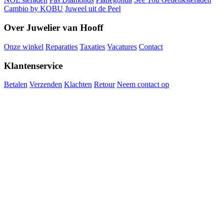
Cambio by KOBU
Juweel uit de Peel
Over Juwelier van Hooff
Onze winkel
Reparaties
Taxaties
Vacatures
Contact
Klantenservice
Betalen
Verzenden
Klachten
Retour
Neem contact op