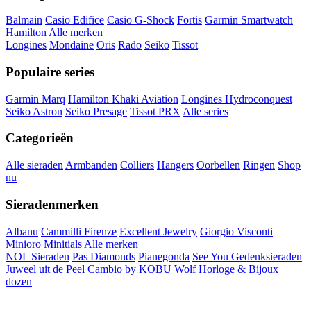
Balmain
Casio Edifice
Casio G-Shock
Fortis
Garmin Smartwatch
Hamilton
Alle merken
Longines
Mondaine
Oris
Rado
Seiko
Tissot
Populaire series
Garmin Marq
Hamilton Khaki Aviation
Longines Hydroconquest
Seiko Astron
Seiko Presage
Tissot PRX
Alle series
Categorieën
Alle sieraden
Armbanden
Colliers
Hangers
Oorbellen
Ringen
Shop
nu
Sieradenmerken
Albanu
Cammilli Firenze
Excellent Jewelry
Giorgio Visconti
Minioro
Minitials
Alle merken
NOL Sieraden
Pas Diamonds
Pianegonda
See You Gedenksieraden
Juweel uit de Peel
Cambio by KOBU
Wolf Horloge & Bijoux
dozen