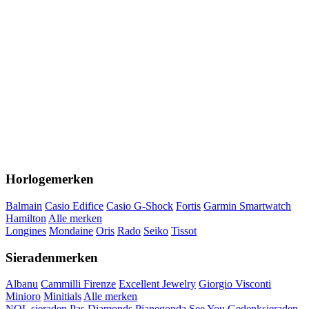
Horlogemerken
Balmain
Casio Edifice
Casio G-Shock
Fortis
Garmin Smartwatch
Hamilton
Alle merken
Longines
Mondaine
Oris
Rado
Seiko
Tissot
Sieradenmerken
Albanu
Cammilli Firenze
Excellent Jewelry
Giorgio Visconti
Minioro
Minitials
Alle merken
NOL sieraden
Pas Diamonds
Pianegonda
See You Gedenksieraden