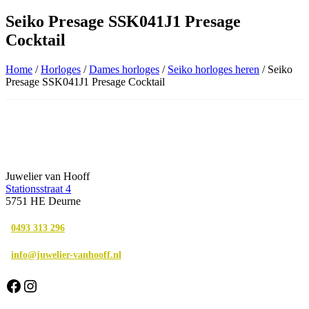
Seiko Presage SSK041J1 Presage
Cocktail
Home
/
Horloges
/
Dames horloges
/
Seiko horloges heren
/ Seiko
Presage SSK041J1 Presage Cocktail
Juwelier van Hooff
Stationsstraat 4
5751 HE Deurne
0493 313 296
info@juwelier-vanhooff.nl
Facebook
Instagram