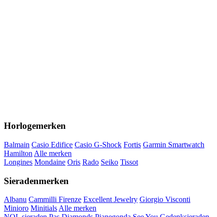
Horlogemerken
Balmain
Casio Edifice
Casio G-Shock
Fortis
Garmin Smartwatch
Hamilton
Alle merken
Longines
Mondaine
Oris
Rado
Seiko
Tissot
Sieradenmerken
Albanu
Cammilli Firenze
Excellent Jewelry
Giorgio Visconti
Minioro
Minitials
Alle merken
NOL sieraden
Pas Diamonds
Pianegonda
See You Gedenksieraden