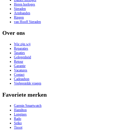
Heren horloges
Sieraden
Armbanden
Ringen
van Hooff Sieraden
Over ons
Wie zijn wij
Reparaties
Taxaties
Gelegenheid
Retour
Garantie
Vacatures
Contact
Cadeaubon
Veelgestelde vragen
Favoriete merken
Garmin Smartwatch
Hamilton
Longines
Rado
Seiko
Tissot