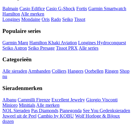
Balmain
Casio Edifice
Casio G-Shock
Fortis
Garmin Smartwatch
Hamilton
Alle merken
Longines
Mondaine
Oris
Rado
Seiko
Tissot
Populaire series
Garmin Marq
Hamilton Khaki Aviation
Longines Hydroconquest
Seiko Astron
Seiko Presage
Tissot PRX
Alle series
Categorieën
Alle sieraden
Armbanden
Colliers
Hangers
Oorbellen
Ringen
Shop
nu
Sieradenmerken
Albanu
Cammilli Firenze
Excellent Jewelry
Giorgio Visconti
Minioro
Minitials
Alle merken
NOL Sieraden
Pas Diamonds
Pianegonda
See You Gedenksieraden
Juweel uit de Peel
Cambio by KOBU
Wolf Horloge & Bijoux
dozen