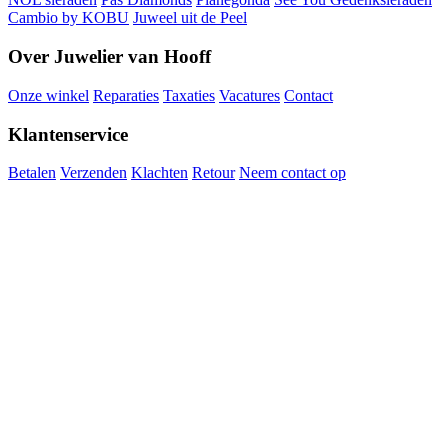
Cambio by KOBU
Juweel uit de Peel
Over Juwelier van Hooff
Onze winkel
Reparaties
Taxaties
Vacatures
Contact
Klantenservice
Betalen
Verzenden
Klachten
Retour
Neem contact op