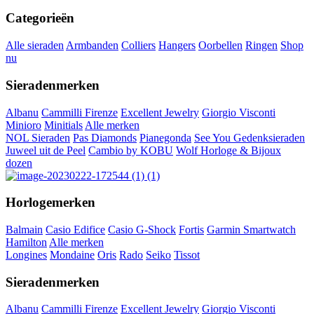
Categorieën
Alle sieraden
Armbanden
Colliers
Hangers
Oorbellen
Ringen
Shop
nu
Sieradenmerken
Albanu
Cammilli Firenze
Excellent Jewelry
Giorgio Visconti
Minioro
Minitials
Alle merken
NOL Sieraden
Pas Diamonds
Pianegonda
See You Gedenksieraden
Juweel uit de Peel
Cambio by KOBU
Wolf Horloge & Bijoux
dozen
Horlogemerken
Balmain
Casio Edifice
Casio G-Shock
Fortis
Garmin Smartwatch
Hamilton
Alle merken
Longines
Mondaine
Oris
Rado
Seiko
Tissot
Sieradenmerken
Albanu
Cammilli Firenze
Excellent Jewelry
Giorgio Visconti