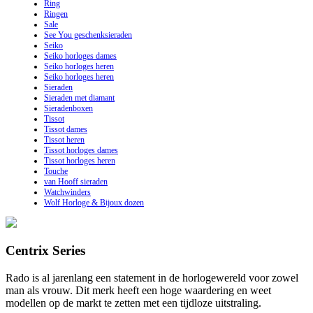
Ring
Ringen
Sale
See You geschenksieraden
Seiko
Seiko horloges dames
Seiko horloges heren
Seiko horloges heren
Sieraden
Sieraden met diamant
Sieradenboxen
Tissot
Tissot dames
Tissot heren
Tissot horloges dames
Tissot horloges heren
Touche
van Hooff sieraden
Watchwinders
Wolf Horloge & Bijoux dozen
Centrix Series
Rado is al jarenlang een statement in de horlogewereld voor zowel
man als vrouw. Dit merk heeft een hoge waardering en weet
modellen op de markt te zetten met een tijdloze uitstraling.