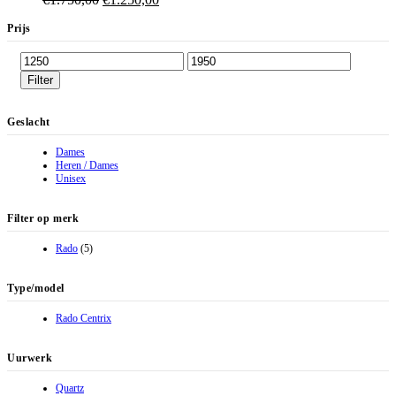
prijs
prijs
Prijs
was:
is:
€1.750,00.
€1.250,00.
Min.
Max.
prijs
prijs
Filter
Geslacht
Dames
Heren / Dames
Unisex
Filter op merk
Rado
(5)
Type/model
Rado Centrix
Uurwerk
Quartz