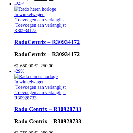
prijs
prijs
-24%
was:
is:
€1.950,00.
€1.450,00.
In winkelwagen
Toevoegen aan verlanglijst
Toevoegen aan verlanglijst
R30934172
RadoCentrix – R30934172
RadoCentrix – R30934172
Oorspronkelijke
Huidige
€
1.650,00
€
1.250,00
prijs
prijs
-29%
was:
is:
€1.650,00.
€1.250,00.
In winkelwagen
Toevoegen aan verlanglijst
Toevoegen aan verlanglijst
R30928733
Rado Centrix – R30928733
Rado Centrix – R30928733
Oorspronkelijke
Huidige
€
1.750,00
€
1.250,00