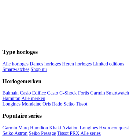
Type horloges
Alle horloges
Dames horloges
Heren horloges
Limited editions
Smartwatches
Shop nu
Horlogemerken
Balmain
Casio Edifice
Casio G-Shock
Fortis
Garmin Smartwatch
Hamilton
Alle merken
Longines
Mondaine
Oris
Rado
Seiko
Tissot
Populaire series
Garmin Marq
Hamilton Khaki Aviation
Longines Hydroconquest
Seiko Astron
Seiko Presage
Tissot PRX
Alle series