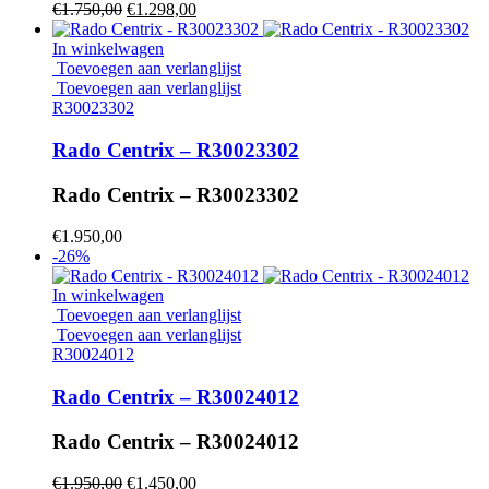
Oorspronkelijke
Huidige
€
1.750,00
€
1.298,00
prijs
prijs
was:
is:
In winkelwagen
€1.750,00.
€1.298,00.
Toevoegen aan verlanglijst
Toevoegen aan verlanglijst
R30023302
Rado Centrix – R30023302
Rado Centrix – R30023302
€
1.950,00
-26%
In winkelwagen
Toevoegen aan verlanglijst
Toevoegen aan verlanglijst
R30024012
Rado Centrix – R30024012
Rado Centrix – R30024012
Oorspronkelijke
Huidige
€
1.950,00
€
1.450,00