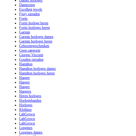
Dames horloges
Damesring
Excellent jewels
Fjory sieraden
Fortis
Fortis horloge heren
Fortis horloges heren
Garmin
Garmin horloges dames
Garmin horloges heren
Geboortegeschenken
Geen categorie
Giorgio Visconti
Gouden sieraden
Hamilton
Hamilton horloges dames
Hamilton horloges heren
Hanger
Hanger
Hanger
Hangers
Heren horloges
Horlogebanden
Horloges
Klokken
LabGrown
LabGrown
LabGrown
Longines
Longines dames