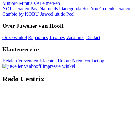
Minioro
Minitials
Alle merken
NOL sieraden
Pas Diamonds
Pianegonda
See You Gedenksieraden
Cambio by KOBU
Juweel uit de Peel
Over Juwelier van Hooff
Onze winkel
Reparaties
Taxaties
Vacatures
Contact
Klantenservice
Betalen
Verzenden
Klachten
Retour
Neem contact op
Rado Centrix