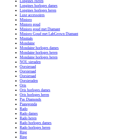
Longines Heren
Longines horloges dames
Longines horloges heren
Luxe accessoires
Minioro
Minioro goud
Minioro goud met Diamant
Minioro Goud met LabGrown Diamant
Minitials
Mondaine
Mondaine horloges dames
Mondaine horloges heren
Mondaine horloges heren
NOL sieraden
Oorsieraad
Oorsieraad
Oorsieraad
Oorsieraden
Oris
Oris horloges dames
Oris horloges heren
Pas Diamonds
Pianegonda
Rado
Rado dames
Rado heren
Rado horloges dames
Rado horloges heren
Ring
Ring