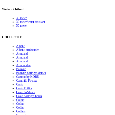
Waterdichtheid
30 meter
30 meter/water resistant
50 meter
COLLECTIE
Albanu
Albanu armbanden
Armband
Armband
Armband
Armbanden
Balmain
Balmain horloges dames
Cambio by KOBU
Cammilli Firenze
Casio
Casio Edifice
Casio G-Shock
Casio horloges heren
Collier
Collier
Collier
Colliers