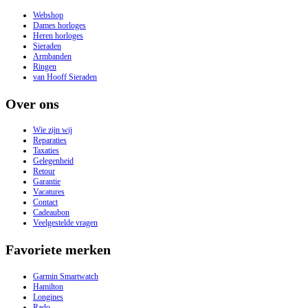
Webshop
Dames horloges
Heren horloges
Sieraden
Armbanden
Ringen
van Hooff Sieraden
Over ons
Wie zijn wij
Reparaties
Taxaties
Gelegenheid
Retour
Garantie
Vacatures
Contact
Cadeaubon
Veelgestelde vragen
Favoriete merken
Garmin Smartwatch
Hamilton
Longines
Rado