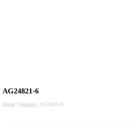
AG24821-6
Home
/
Sieraden
/ AG24821-6