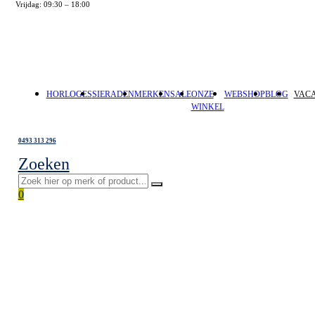
Vrijdag: 09:30 – 18:00
HORLOGES
SIERADEN
MERKEN
SALE
ONZE
WEBSHOP
BLOG
VAC
WINKEL
Vragen?
0493 313 296
Zoeken
0