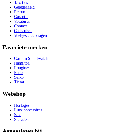
Taxaties
Gelegenheid
Retour
Garantie
Vacatures
Contact
Cadeaubon
Veelgestelde vragen
Favoriete merken
Garmin Smartwatch
Hamilton
Longines
Rado
Seiko
Tissot
Webshop
Horloges
Luxe accessoires
Sale
Sieraden
Aangesloten bij