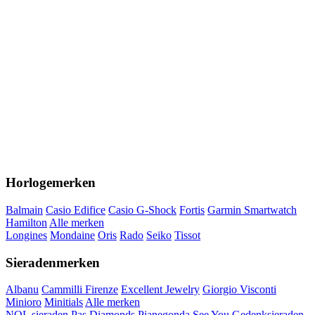
Horlogemerken
Balmain
Casio Edifice
Casio G-Shock
Fortis
Garmin Smartwatch
Hamilton
Alle merken
Longines
Mondaine
Oris
Rado
Seiko
Tissot
Sieradenmerken
Albanu
Cammilli Firenze
Excellent Jewelry
Giorgio Visconti
Minioro
Minitials
Alle merken
NOL sieraden
Pas Diamonds
Pianegonda
See You Gedenksieraden