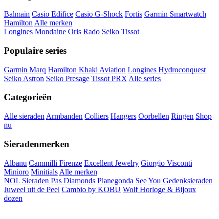
Balmain
Casio Edifice
Casio G-Shock
Fortis
Garmin Smartwatch
Hamilton
Alle merken
Longines
Mondaine
Oris
Rado
Seiko
Tissot
Populaire series
Garmin Marq
Hamilton Khaki Aviation
Longines Hydroconquest
Seiko Astron
Seiko Presage
Tissot PRX
Alle series
Categorieën
Alle sieraden
Armbanden
Colliers
Hangers
Oorbellen
Ringen
Shop
nu
Sieradenmerken
Albanu
Cammilli Firenze
Excellent Jewelry
Giorgio Visconti
Minioro
Minitials
Alle merken
NOL Sieraden
Pas Diamonds
Pianegonda
See You Gedenksieraden
Juweel uit de Peel
Cambio by KOBU
Wolf Horloge & Bijoux
dozen