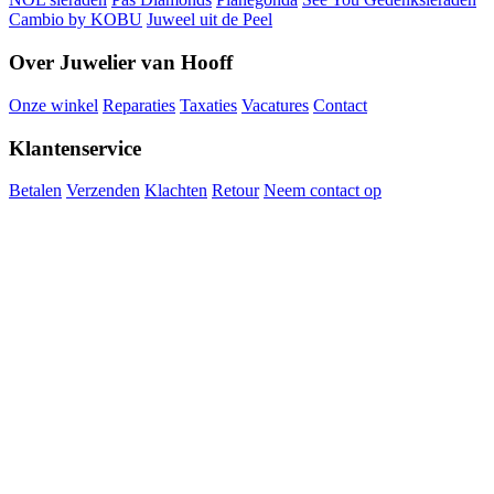
Cambio by KOBU
Juweel uit de Peel
Over Juwelier van Hooff
Onze winkel
Reparaties
Taxaties
Vacatures
Contact
Klantenservice
Betalen
Verzenden
Klachten
Retour
Neem contact op