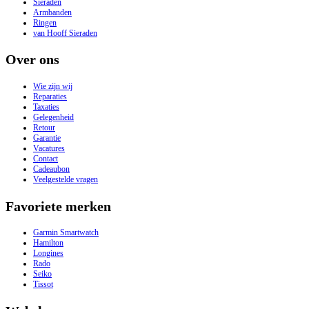
Sieraden
Armbanden
Ringen
van Hooff Sieraden
Over ons
Wie zijn wij
Reparaties
Taxaties
Gelegenheid
Retour
Garantie
Vacatures
Contact
Cadeaubon
Veelgestelde vragen
Favoriete merken
Garmin Smartwatch
Hamilton
Longines
Rado
Seiko
Tissot