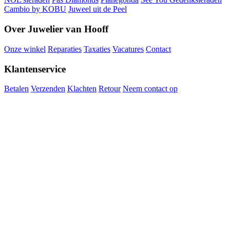
Cambio by KOBU
Juweel uit de Peel
Over Juwelier van Hooff
Onze winkel
Reparaties
Taxaties
Vacatures
Contact
Klantenservice
Betalen
Verzenden
Klachten
Retour
Neem contact op