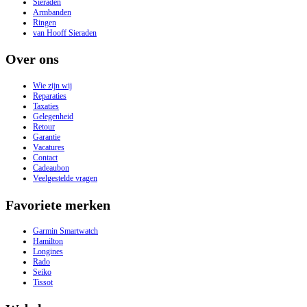
Sieraden
Armbanden
Ringen
van Hooff Sieraden
Over ons
Wie zijn wij
Reparaties
Taxaties
Gelegenheid
Retour
Garantie
Vacatures
Contact
Cadeaubon
Veelgestelde vragen
Favoriete merken
Garmin Smartwatch
Hamilton
Longines
Rado
Seiko
Tissot