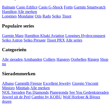
Balmain
Casio Edifice
Casio G-Shock
Fortis
Garmin Smartwatch
Hamilton
Alle merken
Longines
Mondaine
Oris
Rado
Seiko
Tissot
Populaire series
Garmin Marq
Hamilton Khaki Aviation
Longines Hydroconquest
Seiko Astron
Seiko Presage
Tissot PRX
Alle series
Categorieën
Alle sieraden
Armbanden
Colliers
Hangers
Oorbellen
Ringen
Shop
nu
Sieradenmerken
Albanu
Cammilli Firenze
Excellent Jewelry
Giorgio Visconti
Minioro
Minitials
Alle merken
NOL Sieraden
Pas Diamonds
Pianegonda
See You Gedenksieraden
Juweel uit de Peel
Cambio by KOBU
Wolf Horloge & Bijoux
dozen