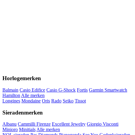
Horlogemerken
Balmain
Casio Edifice
Casio G-Shock
Fortis
Garmin Smartwatch
Hamilton
Alle merken
Longines
Mondaine
Oris
Rado
Seiko
Tissot
Sieradenmerken
Albanu
Cammilli Firenze
Excellent Jewelry
Giorgio Visconti
Minioro
Minitials
Alle merken
NOL sieraden
Pas Diamonds
Pianegonda
See You Gedenksieraden