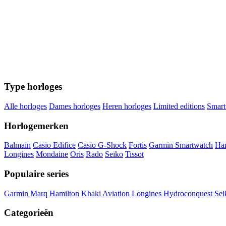
Type horloges
Alle horloges
Dames horloges
Heren horloges
Limited editions
Smart
Horlogemerken
Balmain
Casio Edifice
Casio G-Shock
Fortis
Garmin Smartwatch
Ha
Longines
Mondaine
Oris
Rado
Seiko
Tissot
Populaire series
Garmin Marq
Hamilton Khaki Aviation
Longines Hydroconquest
Sei
Categorieën