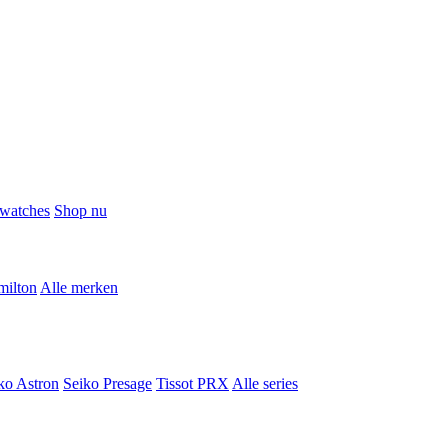
watches
Shop nu
milton
Alle merken
ko Astron
Seiko Presage
Tissot PRX
Alle series