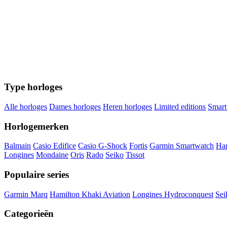
Type horloges
Alle horloges
Dames horloges
Heren horloges
Limited editions
Smart
Horlogemerken
Balmain
Casio Edifice
Casio G-Shock
Fortis
Garmin Smartwatch
Ha
Longines
Mondaine
Oris
Rado
Seiko
Tissot
Populaire series
Garmin Marq
Hamilton Khaki Aviation
Longines Hydroconquest
Sei
Categorieën