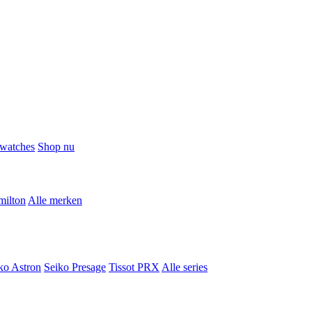
watches
Shop nu
milton
Alle merken
ko Astron
Seiko Presage
Tissot PRX
Alle series