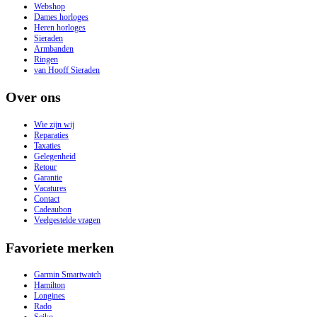
Webshop
Dames horloges
Heren horloges
Sieraden
Armbanden
Ringen
van Hooff Sieraden
Over ons
Wie zijn wij
Reparaties
Taxaties
Gelegenheid
Retour
Garantie
Vacatures
Contact
Cadeaubon
Veelgestelde vragen
Favoriete merken
Garmin Smartwatch
Hamilton
Longines
Rado