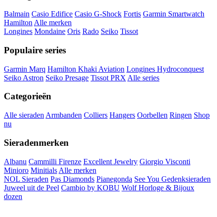
Balmain
Casio Edifice
Casio G-Shock
Fortis
Garmin Smartwatch
Hamilton
Alle merken
Longines
Mondaine
Oris
Rado
Seiko
Tissot
Populaire series
Garmin Marq
Hamilton Khaki Aviation
Longines Hydroconquest
Seiko Astron
Seiko Presage
Tissot PRX
Alle series
Categorieën
Alle sieraden
Armbanden
Colliers
Hangers
Oorbellen
Ringen
Shop
nu
Sieradenmerken
Albanu
Cammilli Firenze
Excellent Jewelry
Giorgio Visconti
Minioro
Minitials
Alle merken
NOL Sieraden
Pas Diamonds
Pianegonda
See You Gedenksieraden
Juweel uit de Peel
Cambio by KOBU
Wolf Horloge & Bijoux
dozen