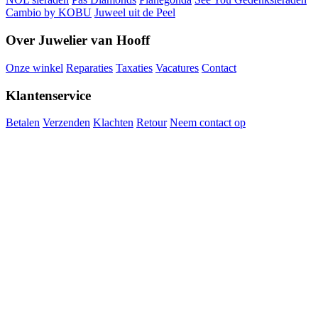
Cambio by KOBU
Juweel uit de Peel
Over Juwelier van Hooff
Onze winkel
Reparaties
Taxaties
Vacatures
Contact
Klantenservice
Betalen
Verzenden
Klachten
Retour
Neem contact op