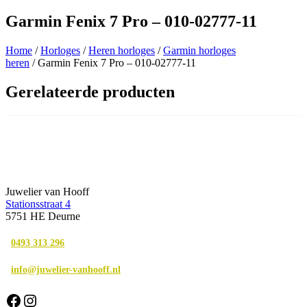
Garmin Fenix 7 Pro – 010-02777-11
Home
/
Horloges
/
Heren horloges
/
Garmin horloges
heren
/ Garmin Fenix 7 Pro – 010-02777-11
Gerelateerde producten
Juwelier van Hooff
Stationsstraat 4
5751 HE Deurne
0493 313 296
info@juwelier-vanhooff.nl
Facebook
Instagram