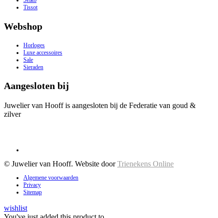
Seiko
Tissot
Webshop
Horloges
Luxe accessoires
Sale
Sieraden
Aangesloten bij
Juwelier van Hooff is aangesloten bij de Federatie van goud &
zilver
© Juwelier van Hooff. Website door
Trienekens Online
Algemene voorwaarden
Privacy
Sitemap
wishlist
You've just added this product to