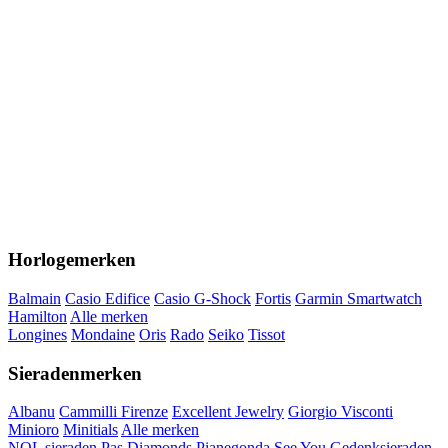
Horlogemerken
Balmain
Casio Edifice
Casio G-Shock
Fortis
Garmin Smartwatch
Hamilton
Alle merken
Longines
Mondaine
Oris
Rado
Seiko
Tissot
Sieradenmerken
Albanu
Cammilli Firenze
Excellent Jewelry
Giorgio Visconti
Minioro
Minitials
Alle merken
NOL sieraden
Pas Diamonds
Pianegonda
See You Gedenksieraden