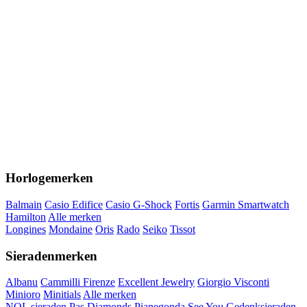
Horlogemerken
Balmain
Casio Edifice
Casio G-Shock
Fortis
Garmin Smartwatch
Hamilton
Alle merken
Longines
Mondaine
Oris
Rado
Seiko
Tissot
Sieradenmerken
Albanu
Cammilli Firenze
Excellent Jewelry
Giorgio Visconti
Minioro
Minitials
Alle merken
NOL sieraden
Pas Diamonds
Pianegonda
See You Gedenksieraden