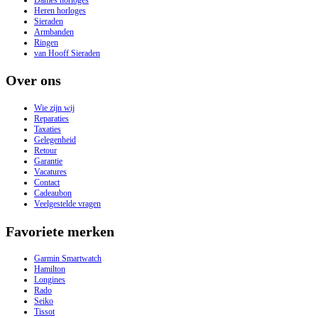
Heren horloges
Sieraden
Armbanden
Ringen
van Hooff Sieraden
Over ons
Wie zijn wij
Reparaties
Taxaties
Gelegenheid
Retour
Garantie
Vacatures
Contact
Cadeaubon
Veelgestelde vragen
Favoriete merken
Garmin Smartwatch
Hamilton
Longines
Rado
Seiko
Tissot