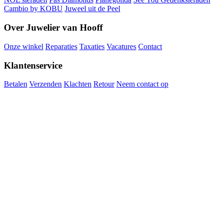
Cambio by KOBU
Juweel uit de Peel
Over Juwelier van Hooff
Onze winkel
Reparaties
Taxaties
Vacatures
Contact
Klantenservice
Betalen
Verzenden
Klachten
Retour
Neem contact op