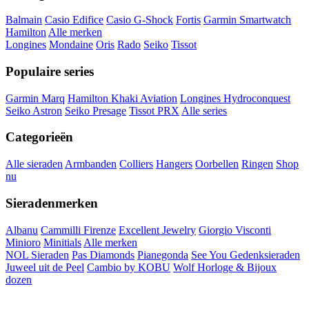
Balmain
Casio Edifice
Casio G-Shock
Fortis
Garmin Smartwatch
Hamilton
Alle merken
Longines
Mondaine
Oris
Rado
Seiko
Tissot
Populaire series
Garmin Marq
Hamilton Khaki Aviation
Longines Hydroconquest
Seiko Astron
Seiko Presage
Tissot PRX
Alle series
Categorieën
Alle sieraden
Armbanden
Colliers
Hangers
Oorbellen
Ringen
Shop
nu
Sieradenmerken
Albanu
Cammilli Firenze
Excellent Jewelry
Giorgio Visconti
Minioro
Minitials
Alle merken
NOL Sieraden
Pas Diamonds
Pianegonda
See You Gedenksieraden
Juweel uit de Peel
Cambio by KOBU
Wolf Horloge & Bijoux
dozen