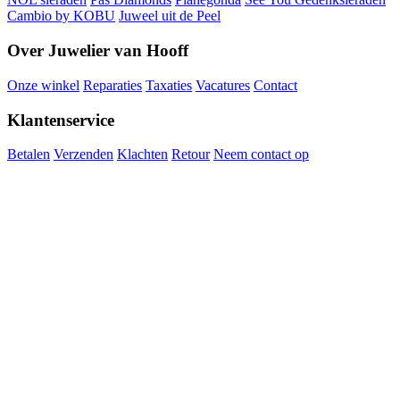
Cambio by KOBU
Juweel uit de Peel
Over Juwelier van Hooff
Onze winkel
Reparaties
Taxaties
Vacatures
Contact
Klantenservice
Betalen
Verzenden
Klachten
Retour
Neem contact op