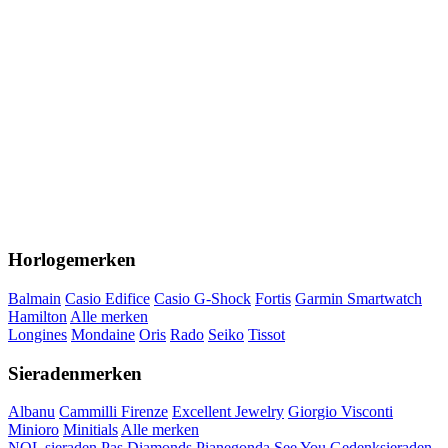
Horlogemerken
Balmain
Casio Edifice
Casio G-Shock
Fortis
Garmin Smartwatch
Hamilton
Alle merken
Longines
Mondaine
Oris
Rado
Seiko
Tissot
Sieradenmerken
Albanu
Cammilli Firenze
Excellent Jewelry
Giorgio Visconti
Minioro
Minitials
Alle merken
NOL sieraden
Pas Diamonds
Pianegonda
See You Gedenksieraden