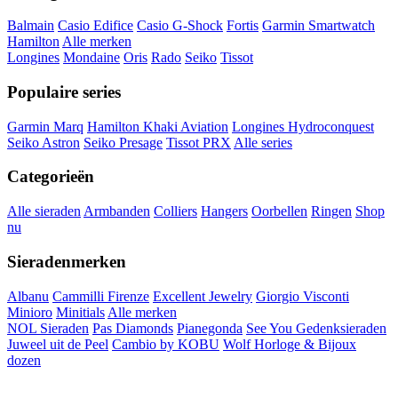
Balmain
Casio Edifice
Casio G-Shock
Fortis
Garmin Smartwatch
Hamilton
Alle merken
Longines
Mondaine
Oris
Rado
Seiko
Tissot
Populaire series
Garmin Marq
Hamilton Khaki Aviation
Longines Hydroconquest
Seiko Astron
Seiko Presage
Tissot PRX
Alle series
Categorieën
Alle sieraden
Armbanden
Colliers
Hangers
Oorbellen
Ringen
Shop
nu
Sieradenmerken
Albanu
Cammilli Firenze
Excellent Jewelry
Giorgio Visconti
Minioro
Minitials
Alle merken
NOL Sieraden
Pas Diamonds
Pianegonda
See You Gedenksieraden
Juweel uit de Peel
Cambio by KOBU
Wolf Horloge & Bijoux
dozen