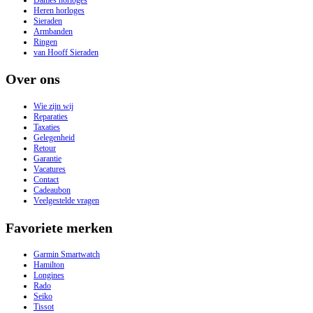
Heren horloges
Sieraden
Armbanden
Ringen
van Hooff Sieraden
Over ons
Wie zijn wij
Reparaties
Taxaties
Gelegenheid
Retour
Garantie
Vacatures
Contact
Cadeaubon
Veelgestelde vragen
Favoriete merken
Garmin Smartwatch
Hamilton
Longines
Rado
Seiko
Tissot