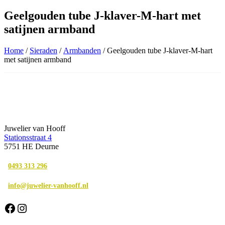
Geelgouden tube J-klaver-M-hart met
satijnen armband
Home
/
Sieraden
/
Armbanden
/ Geelgouden tube J-klaver-M-hart
met satijnen armband
Juwelier van Hooff
Stationsstraat 4
5751 HE Deurne
0493 313 296
info@juwelier-vanhooff.nl
Facebook
Instagram