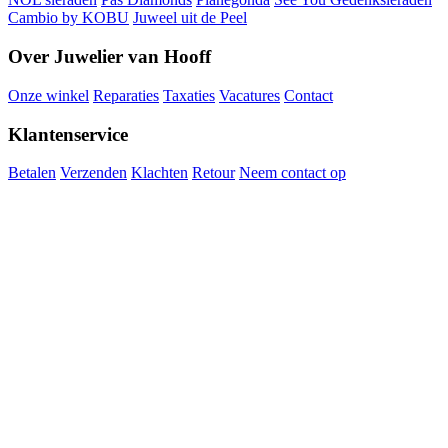
Cambio by KOBU
Juweel uit de Peel
Over Juwelier van Hooff
Onze winkel
Reparaties
Taxaties
Vacatures
Contact
Klantenservice
Betalen
Verzenden
Klachten
Retour
Neem contact op