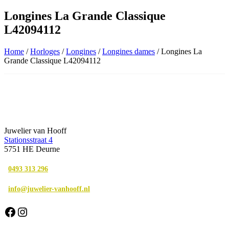
Longines La Grande Classique
L42094112
Home
/
Horloges
/
Longines
/
Longines dames
/ Longines La
Grande Classique L42094112
Juwelier van Hooff
Stationsstraat 4
5751 HE Deurne
0493 313 296
info@juwelier-vanhooff.nl
Facebook
Instagram