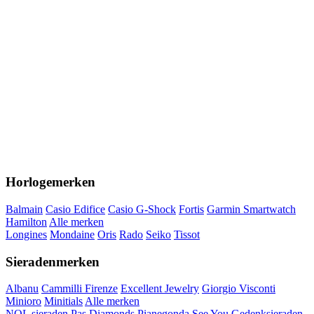
Horlogemerken
Balmain
Casio Edifice
Casio G-Shock
Fortis
Garmin Smartwatch
Hamilton
Alle merken
Longines
Mondaine
Oris
Rado
Seiko
Tissot
Sieradenmerken
Albanu
Cammilli Firenze
Excellent Jewelry
Giorgio Visconti
Minioro
Minitials
Alle merken
NOL sieraden
Pas Diamonds
Pianegonda
See You Gedenksieraden