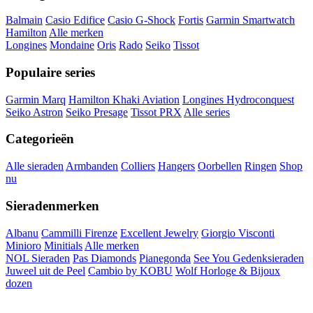
Balmain
Casio Edifice
Casio G-Shock
Fortis
Garmin Smartwatch
Hamilton
Alle merken
Longines
Mondaine
Oris
Rado
Seiko
Tissot
Populaire series
Garmin Marq
Hamilton Khaki Aviation
Longines Hydroconquest
Seiko Astron
Seiko Presage
Tissot PRX
Alle series
Categorieën
Alle sieraden
Armbanden
Colliers
Hangers
Oorbellen
Ringen
Shop
nu
Sieradenmerken
Albanu
Cammilli Firenze
Excellent Jewelry
Giorgio Visconti
Minioro
Minitials
Alle merken
NOL Sieraden
Pas Diamonds
Pianegonda
See You Gedenksieraden
Juweel uit de Peel
Cambio by KOBU
Wolf Horloge & Bijoux
dozen