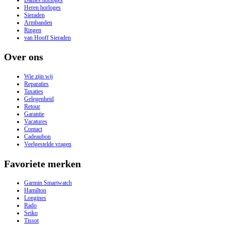
Heren horloges
Sieraden
Armbanden
Ringen
van Hooff Sieraden
Over ons
Wie zijn wij
Reparaties
Taxaties
Gelegenheid
Retour
Garantie
Vacatures
Contact
Cadeaubon
Veelgestelde vragen
Favoriete merken
Garmin Smartwatch
Hamilton
Longines
Rado
Seiko
Tissot