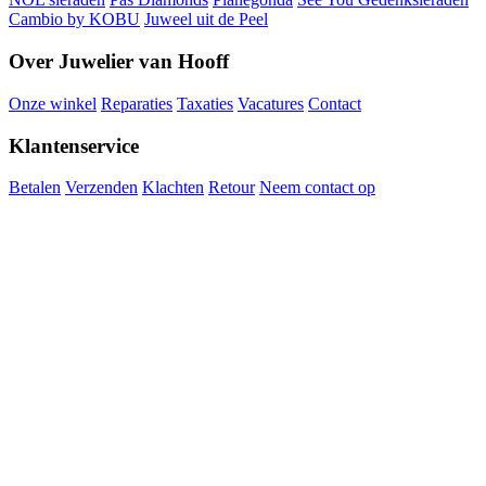
Cambio by KOBU
Juweel uit de Peel
Over Juwelier van Hooff
Onze winkel
Reparaties
Taxaties
Vacatures
Contact
Klantenservice
Betalen
Verzenden
Klachten
Retour
Neem contact op