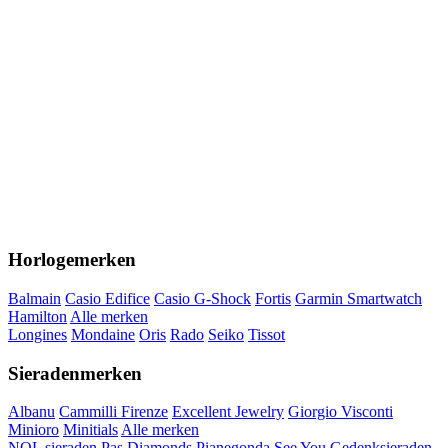
Horlogemerken
Balmain
Casio Edifice
Casio G-Shock
Fortis
Garmin Smartwatch
Hamilton
Alle merken
Longines
Mondaine
Oris
Rado
Seiko
Tissot
Sieradenmerken
Albanu
Cammilli Firenze
Excellent Jewelry
Giorgio Visconti
Minioro
Minitials
Alle merken
NOL sieraden
Pas Diamonds
Pianegonda
See You Gedenksieraden