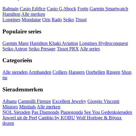
Balmain
Casio Edifice
Casio G-Shock
Fortis
Garmin Smartwatch
Hamilton
Alle merken
Longines
Mondaine
Oris
Rado
Seiko
Tissot
Populaire series
Garmin Marq
Hamilton Khaki Aviation
Longines Hydroconquest
Seiko Astron
Seiko Presage
Tissot PRX
Alle series
Categorieën
Alle sieraden
Armbanden
Colliers
Hangers
Oorbellen
Ringen
Shop
nu
Sieradenmerken
Albanu
Cammilli Firenze
Excellent Jewelry
Giorgio Visconti
Minioro
Minitials
Alle merken
NOL Sieraden
Pas Diamonds
Pianegonda
See You Gedenksieraden
Juweel uit de Peel
Cambio by KOBU
Wolf Horloge & Bijoux
dozen