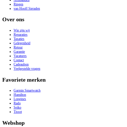
Ringen
van Hooff Sieraden
Over ons
Wie zijn wij
Reparaties
Taxaties
Gelegenheid
Retour
Garantie
Vacatures
Contact
Cadeaubon
Veelgestelde vragen
Favoriete merken
Garmin Smartwatch
Hamilton
Longines
Rado
Seiko
Tissot
Webshop