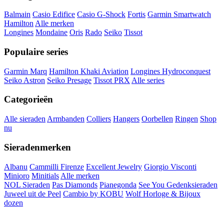
Balmain
Casio Edifice
Casio G-Shock
Fortis
Garmin Smartwatch
Hamilton
Alle merken
Longines
Mondaine
Oris
Rado
Seiko
Tissot
Populaire series
Garmin Marq
Hamilton Khaki Aviation
Longines Hydroconquest
Seiko Astron
Seiko Presage
Tissot PRX
Alle series
Categorieën
Alle sieraden
Armbanden
Colliers
Hangers
Oorbellen
Ringen
Shop
nu
Sieradenmerken
Albanu
Cammilli Firenze
Excellent Jewelry
Giorgio Visconti
Minioro
Minitials
Alle merken
NOL Sieraden
Pas Diamonds
Pianegonda
See You Gedenksieraden
Juweel uit de Peel
Cambio by KOBU
Wolf Horloge & Bijoux
dozen