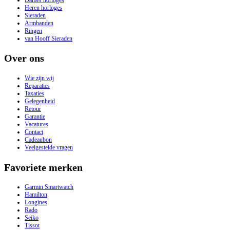
Heren horloges
Sieraden
Armbanden
Ringen
van Hooff Sieraden
Over ons
Wie zijn wij
Reparaties
Taxaties
Gelegenheid
Retour
Garantie
Vacatures
Contact
Cadeaubon
Veelgestelde vragen
Favoriete merken
Garmin Smartwatch
Hamilton
Longines
Rado
Seiko
Tissot