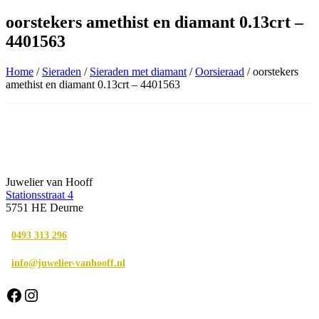
oorstekers amethist en diamant 0.13crt –
4401563
Home
/
Sieraden
/
Sieraden met diamant
/
Oorsieraad
/ oorstekers
amethist en diamant 0.13crt – 4401563
Juwelier van Hooff
Stationsstraat 4
5751 HE Deurne
0493 313 296
info@juwelier-vanhooff.nl
Facebook
Instagram