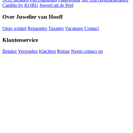
Cambio by KOBU
Juweel uit de Peel
Over Juwelier van Hooff
Onze winkel
Reparaties
Taxaties
Vacatures
Contact
Klantenservice
Betalen
Verzenden
Klachten
Retour
Neem contact op