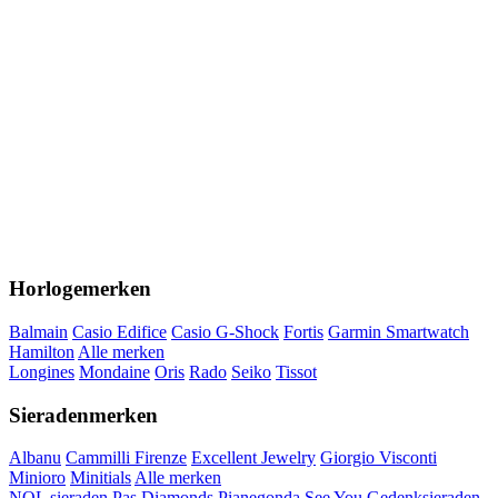
Horlogemerken
Balmain
Casio Edifice
Casio G-Shock
Fortis
Garmin Smartwatch
Hamilton
Alle merken
Longines
Mondaine
Oris
Rado
Seiko
Tissot
Sieradenmerken
Albanu
Cammilli Firenze
Excellent Jewelry
Giorgio Visconti
Minioro
Minitials
Alle merken
NOL sieraden
Pas Diamonds
Pianegonda
See You Gedenksieraden