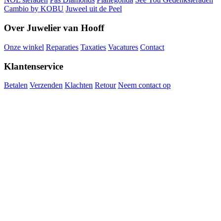
Cambio by KOBU
Juweel uit de Peel
Over Juwelier van Hooff
Onze winkel
Reparaties
Taxaties
Vacatures
Contact
Klantenservice
Betalen
Verzenden
Klachten
Retour
Neem contact op