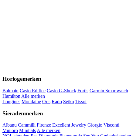
Horlogemerken
Balmain
Casio Edifice
Casio G-Shock
Fortis
Garmin Smartwatch
Hamilton
Alle merken
Longines
Mondaine
Oris
Rado
Seiko
Tissot
Sieradenmerken
Albanu
Cammilli Firenze
Excellent Jewelry
Giorgio Visconti
Minioro
Minitials
Alle merken
NOL sieraden
Pas Diamonds
Pianegonda
See You Gedenksieraden