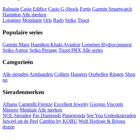
Balmain
Casio Edifice
Casio G-Shock
Fortis
Garmin Smartwatch
Hamilton
Alle merken
Longines
Mondaine
Oris
Rado
Seiko
Tissot
Populaire series
Garmin Marq
Hamilton Khaki Aviation
Longines Hydroconquest
Seiko Astron
Seiko Presage
Tissot PRX
Alle series
Categorieën
Alle sieraden
Armbanden
Colliers
Hangers
Oorbellen
Ringen
Shop
nu
Sieradenmerken
Albanu
Cammilli Firenze
Excellent Jewelry
Giorgio Visconti
Minioro
Minitials
Alle merken
NOL Sieraden
Pas Diamonds
Pianegonda
See You Gedenksieraden
Juweel uit de Peel
Cambio by KOBU
Wolf Horloge & Bijoux
dozen