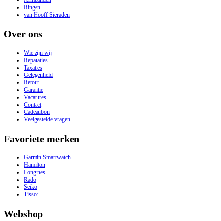
Ringen
van Hooff Sieraden
Over ons
Wie zijn wij
Reparaties
Taxaties
Gelegenheid
Retour
Garantie
Vacatures
Contact
Cadeaubon
Veelgestelde vragen
Favoriete merken
Garmin Smartwatch
Hamilton
Longines
Rado
Seiko
Tissot
Webshop