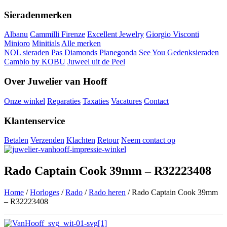
Sieradenmerken
Albanu
Cammilli Firenze
Excellent Jewelry
Giorgio Visconti
Minioro
Minitials
Alle merken
NOL sieraden
Pas Diamonds
Pianegonda
See You Gedenksieraden
Cambio by KOBU
Juweel uit de Peel
Over Juwelier van Hooff
Onze winkel
Reparaties
Taxaties
Vacatures
Contact
Klantenservice
Betalen
Verzenden
Klachten
Retour
Neem contact op
Rado Captain Cook 39mm – R32223408
Home
/
Horloges
/
Rado
/
Rado heren
/ Rado Captain Cook 39mm
– R32223408