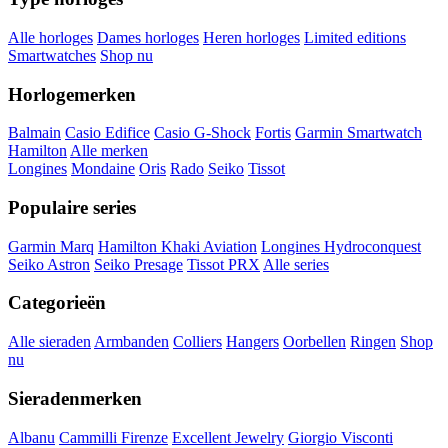
Alle horloges
Dames horloges
Heren horloges
Limited editions
Smartwatches
Shop nu
Horlogemerken
Balmain
Casio Edifice
Casio G-Shock
Fortis
Garmin Smartwatch
Hamilton
Alle merken
Longines
Mondaine
Oris
Rado
Seiko
Tissot
Populaire series
Garmin Marq
Hamilton Khaki Aviation
Longines Hydroconquest
Seiko Astron
Seiko Presage
Tissot PRX
Alle series
Categorieën
Alle sieraden
Armbanden
Colliers
Hangers
Oorbellen
Ringen
Shop
nu
Sieradenmerken
Albanu
Cammilli Firenze
Excellent Jewelry
Giorgio Visconti