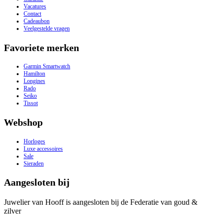
Vacatures
Contact
Cadeaubon
Veelgestelde vragen
Favoriete merken
Garmin Smartwatch
Hamilton
Longines
Rado
Seiko
Tissot
Webshop
Horloges
Luxe accessoires
Sale
Sieraden
Aangesloten bij
Juwelier van Hooff is aangesloten bij de Federatie van goud &
zilver