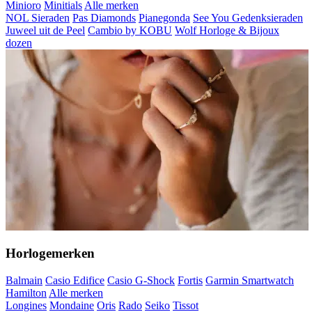
Minioro
Minitials
Alle merken
NOL Sieraden
Pas Diamonds
Pianegonda
See You Gedenksieraden
Juweel uit de Peel
Cambio by KOBU
Wolf Horloge & Bijoux
dozen
Horlogemerken
Balmain
Casio Edifice
Casio G-Shock
Fortis
Garmin Smartwatch
Hamilton
Alle merken
Longines
Mondaine
Oris
Rado
Seiko
Tissot