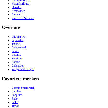
Heren horloges
Sieraden
Armbanden
Ringen
van Hooff Sieraden
Over ons
Wie zijn wij
Reparaties
Taxaties
Gelegenheid
Retour
Garantie
Vacatures
Contact
Cadeaubon
Veelgestelde vragen
Favoriete merken
Garmin Smartwatch
Hamilton
Longines
Rado
Seiko
Tissot