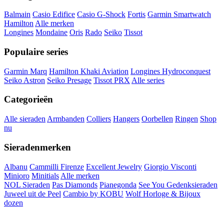
Balmain
Casio Edifice
Casio G-Shock
Fortis
Garmin Smartwatch
Hamilton
Alle merken
Longines
Mondaine
Oris
Rado
Seiko
Tissot
Populaire series
Garmin Marq
Hamilton Khaki Aviation
Longines Hydroconquest
Seiko Astron
Seiko Presage
Tissot PRX
Alle series
Categorieën
Alle sieraden
Armbanden
Colliers
Hangers
Oorbellen
Ringen
Shop
nu
Sieradenmerken
Albanu
Cammilli Firenze
Excellent Jewelry
Giorgio Visconti
Minioro
Minitials
Alle merken
NOL Sieraden
Pas Diamonds
Pianegonda
See You Gedenksieraden
Juweel uit de Peel
Cambio by KOBU
Wolf Horloge & Bijoux
dozen