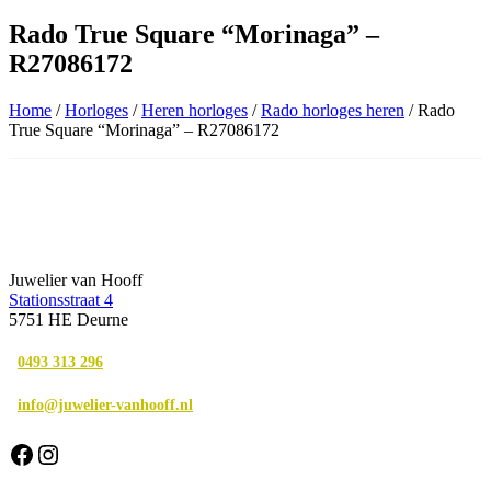
Rado True Square “Morinaga” –
R27086172
Home
/
Horloges
/
Heren horloges
/
Rado horloges heren
/ Rado
True Square “Morinaga” – R27086172
Juwelier van Hooff
Stationsstraat 4
5751 HE Deurne
0493 313 296
info@juwelier-vanhooff.nl
Facebook
Instagram