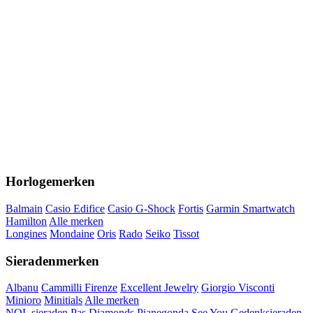
Horlogemerken
Balmain
Casio Edifice
Casio G-Shock
Fortis
Garmin Smartwatch
Hamilton
Alle merken
Longines
Mondaine
Oris
Rado
Seiko
Tissot
Sieradenmerken
Albanu
Cammilli Firenze
Excellent Jewelry
Giorgio Visconti
Minioro
Minitials
Alle merken
NOL sieraden
Pas Diamonds
Pianegonda
See You Gedenksieraden