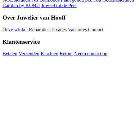
Cambio by KOBU
Juweel uit de Peel
Over Juwelier van Hooff
Onze winkel
Reparaties
Taxaties
Vacatures
Contact
Klantenservice
Betalen
Verzenden
Klachten
Retour
Neem contact op