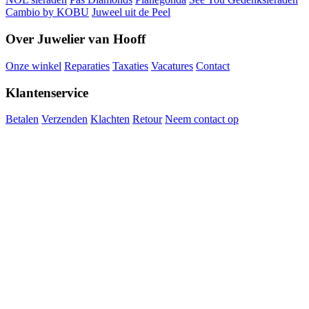
Cambio by KOBU
Juweel uit de Peel
Over Juwelier van Hooff
Onze winkel
Reparaties
Taxaties
Vacatures
Contact
Klantenservice
Betalen
Verzenden
Klachten
Retour
Neem contact op