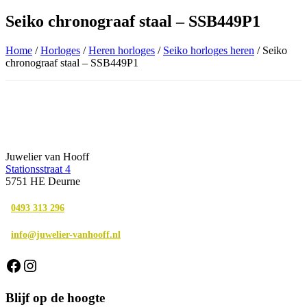
Seiko chronograaf staal – SSB449P1
Home
/
Horloges
/
Heren horloges
/
Seiko horloges heren
/ Seiko
chronograaf staal – SSB449P1
Juwelier van Hooff
Stationsstraat 4
5751 HE Deurne
0493 313 296
info@juwelier-vanhooff.nl
Facebook
Instagram
Blijf op de hoogte