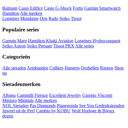
Balmain
Casio Edifice
Casio G-Shock
Fortis
Garmin Smartwatch
Hamilton
Alle merken
Longines
Mondaine
Oris
Rado
Seiko
Tissot
Populaire series
Garmin Marq
Hamilton Khaki Aviation
Longines Hydroconquest
Seiko Astron
Seiko Presage
Tissot PRX
Alle series
Categorieën
Alle sieraden
Armbanden
Colliers
Hangers
Oorbellen
Ringen
Shop
nu
Sieradenmerken
Albanu
Cammilli Firenze
Excellent Jewelry
Giorgio Visconti
Minioro
Minitials
Alle merken
NOL Sieraden
Pas Diamonds
Pianegonda
See You Gedenksieraden
Juweel uit de Peel
Cambio by KOBU
Wolf Horloge & Bijoux
dozen