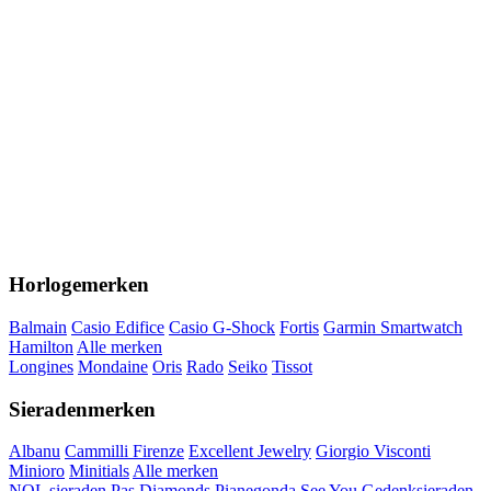
Horlogemerken
Balmain
Casio Edifice
Casio G-Shock
Fortis
Garmin Smartwatch
Hamilton
Alle merken
Longines
Mondaine
Oris
Rado
Seiko
Tissot
Sieradenmerken
Albanu
Cammilli Firenze
Excellent Jewelry
Giorgio Visconti
Minioro
Minitials
Alle merken
NOL sieraden
Pas Diamonds
Pianegonda
See You Gedenksieraden