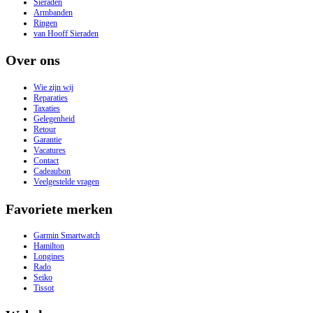
Sieraden
Armbanden
Ringen
van Hooff Sieraden
Over ons
Wie zijn wij
Reparaties
Taxaties
Gelegenheid
Retour
Garantie
Vacatures
Contact
Cadeaubon
Veelgestelde vragen
Favoriete merken
Garmin Smartwatch
Hamilton
Longines
Rado
Seiko
Tissot