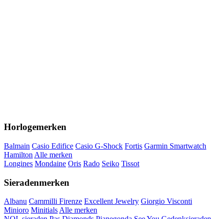
Horlogemerken
Balmain
Casio Edifice
Casio G-Shock
Fortis
Garmin Smartwatch
Hamilton
Alle merken
Longines
Mondaine
Oris
Rado
Seiko
Tissot
Sieradenmerken
Albanu
Cammilli Firenze
Excellent Jewelry
Giorgio Visconti
Minioro
Minitials
Alle merken
NOL sieraden
Pas Diamonds
Pianegonda
See You Gedenksieraden