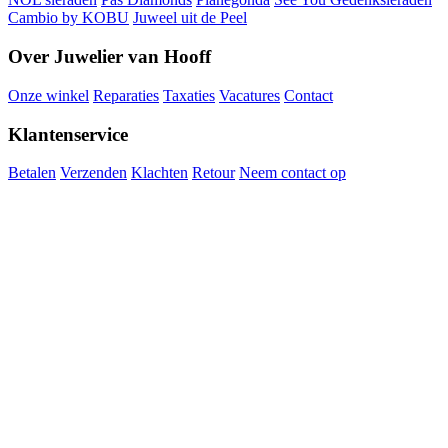
Cambio by KOBU
Juweel uit de Peel
Over Juwelier van Hooff
Onze winkel
Reparaties
Taxaties
Vacatures
Contact
Klantenservice
Betalen
Verzenden
Klachten
Retour
Neem contact op