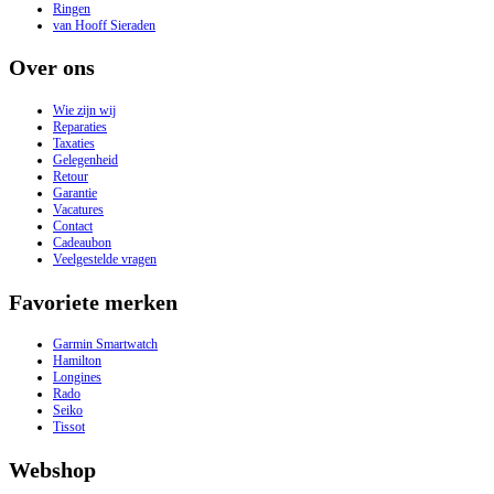
Ringen
van Hooff Sieraden
Over ons
Wie zijn wij
Reparaties
Taxaties
Gelegenheid
Retour
Garantie
Vacatures
Contact
Cadeaubon
Veelgestelde vragen
Favoriete merken
Garmin Smartwatch
Hamilton
Longines
Rado
Seiko
Tissot
Webshop