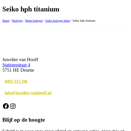
Seiko hph titanium
Home
/
Horloges
/
Heren horloges
/
Seiko horloges heren
/ Seiko hph titanium
Juwelier van Hooff
Stationsstraat 4
5751 HE Deurne
0493 313 296
info@juwelier-vanhooff.nl
Facebook
Instagram
Blijf op de hoogte