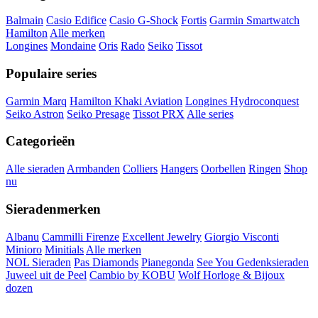
Balmain
Casio Edifice
Casio G-Shock
Fortis
Garmin Smartwatch
Hamilton
Alle merken
Longines
Mondaine
Oris
Rado
Seiko
Tissot
Populaire series
Garmin Marq
Hamilton Khaki Aviation
Longines Hydroconquest
Seiko Astron
Seiko Presage
Tissot PRX
Alle series
Categorieën
Alle sieraden
Armbanden
Colliers
Hangers
Oorbellen
Ringen
Shop
nu
Sieradenmerken
Albanu
Cammilli Firenze
Excellent Jewelry
Giorgio Visconti
Minioro
Minitials
Alle merken
NOL Sieraden
Pas Diamonds
Pianegonda
See You Gedenksieraden
Juweel uit de Peel
Cambio by KOBU
Wolf Horloge & Bijoux
dozen