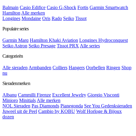
Balmain
Casio Edifice
Casio G-Shock
Fortis
Garmin Smartwatch
Hamilton
Alle merken
Longines
Mondaine
Oris
Rado
Seiko
Tissot
Populaire series
Garmin Marq
Hamilton Khaki Aviation
Longines Hydroconquest
Seiko Astron
Seiko Presage
Tissot PRX
Alle series
Categorieën
Alle sieraden
Armbanden
Colliers
Hangers
Oorbellen
Ringen
Shop
nu
Sieradenmerken
Albanu
Cammilli Firenze
Excellent Jewelry
Giorgio Visconti
Minioro
Minitials
Alle merken
NOL Sieraden
Pas Diamonds
Pianegonda
See You Gedenksieraden
Juweel uit de Peel
Cambio by KOBU
Wolf Horloge & Bijoux
dozen