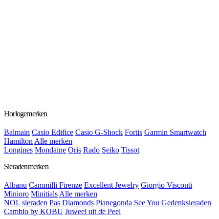
Horlogemerken
Balmain
Casio Edifice
Casio G-Shock
Fortis
Garmin Smartwatch
Hamilton
Alle merken
Longines
Mondaine
Oris
Rado
Seiko
Tissot
Sieradenmerken
Albanu
Cammilli Firenze
Excellent Jewelry
Giorgio Visconti
Minioro
Minitials
Alle merken
NOL sieraden
Pas Diamonds
Pianegonda
See You Gedenksieraden
Cambio by KOBU
Juweel uit de Peel