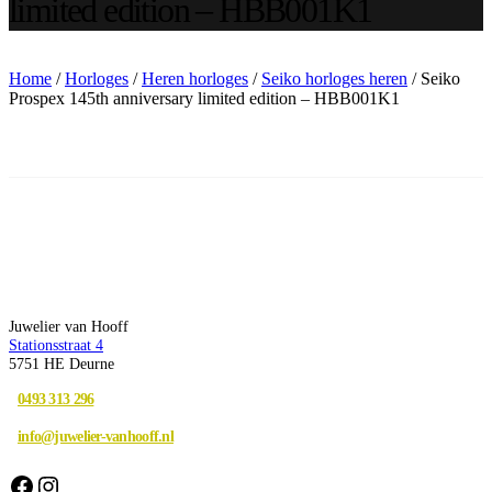
limited edition – HBB001K1
Home
/
Horloges
/
Heren horloges
/
Seiko horloges heren
/ Seiko
Prospex 145th anniversary limited edition – HBB001K1
Juwelier van Hooff
Stationsstraat 4
5751 HE Deurne
0493 313 296
info@juwelier-vanhooff.nl
Facebook
Instagram