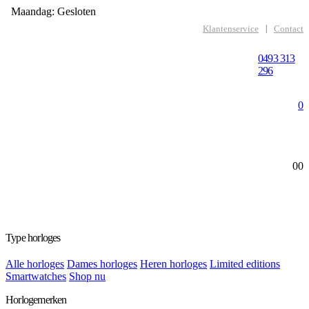
Maandag: Gesloten
Klantenservice
Contact
Vragen?
0493 313
296
0
0
0
Type horloges
Alle horloges
Dames horloges
Heren horloges
Limited editions
Smartwatches
Shop nu
Horlogemerken