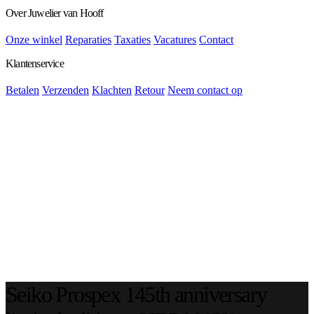
Over Juwelier van Hooff
Onze winkel
Reparaties
Taxaties
Vacatures
Contact
Klantenservice
Betalen
Verzenden
Klachten
Retour
Neem contact op
Seiko Prospex 145th anniversary