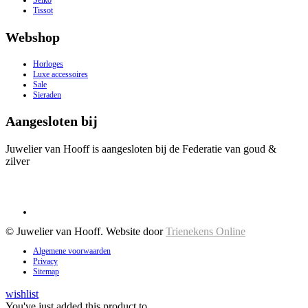
Seiko
Tissot
Webshop
Horloges
Luxe accessoires
Sale
Sieraden
Aangesloten bij
Juwelier van Hooff is aangesloten bij de Federatie van goud &
zilver
© Juwelier van Hooff. Website door
Trienekens Online
Algemene voorwaarden
Privacy
Sitemap
wishlist
You've just added this product to