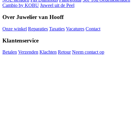
Cambio by KOBU
Juweel uit de Peel
Over Juwelier van Hooff
Onze winkel
Reparaties
Taxaties
Vacatures
Contact
Klantenservice
Betalen
Verzenden
Klachten
Retour
Neem contact op