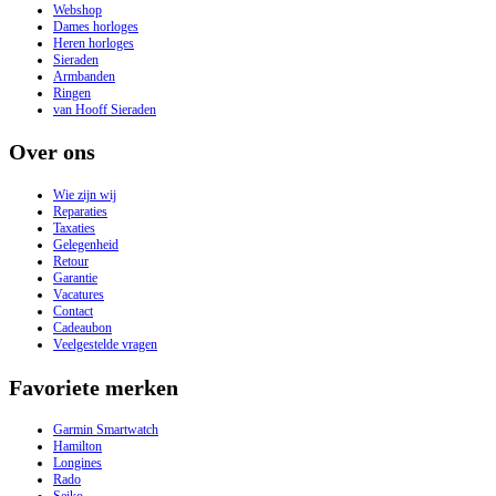
Webshop
Dames horloges
Heren horloges
Sieraden
Armbanden
Ringen
van Hooff Sieraden
Over ons
Wie zijn wij
Reparaties
Taxaties
Gelegenheid
Retour
Garantie
Vacatures
Contact
Cadeaubon
Veelgestelde vragen
Favoriete merken
Garmin Smartwatch
Hamilton
Longines
Rado