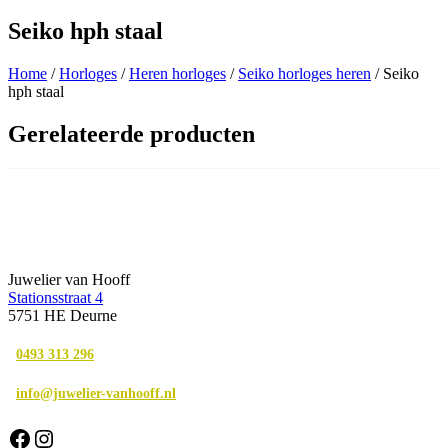
Seiko hph staal
Home
/
Horloges
/
Heren horloges
/
Seiko horloges heren
/ Seiko
hph staal
Gerelateerde producten
Juwelier van Hooff
Stationsstraat 4
5751 HE Deurne
0493 313 296
info@juwelier-vanhooff.nl
Facebook
Instagram