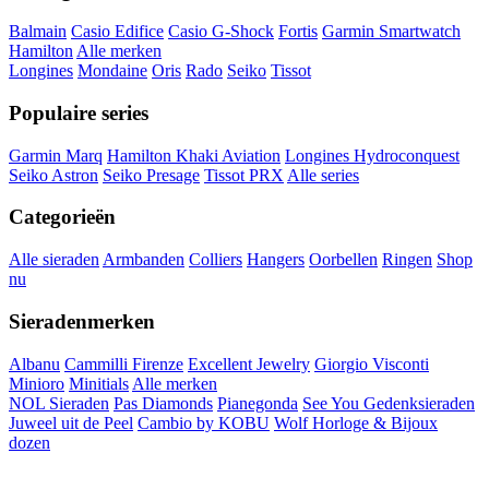
Balmain
Casio Edifice
Casio G-Shock
Fortis
Garmin Smartwatch
Hamilton
Alle merken
Longines
Mondaine
Oris
Rado
Seiko
Tissot
Populaire series
Garmin Marq
Hamilton Khaki Aviation
Longines Hydroconquest
Seiko Astron
Seiko Presage
Tissot PRX
Alle series
Categorieën
Alle sieraden
Armbanden
Colliers
Hangers
Oorbellen
Ringen
Shop
nu
Sieradenmerken
Albanu
Cammilli Firenze
Excellent Jewelry
Giorgio Visconti
Minioro
Minitials
Alle merken
NOL Sieraden
Pas Diamonds
Pianegonda
See You Gedenksieraden
Juweel uit de Peel
Cambio by KOBU
Wolf Horloge & Bijoux
dozen