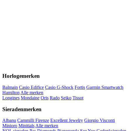
Horlogemerken
Balmain
Casio Edifice
Casio G-Shock
Fortis
Garmin Smartwatch
Hamilton
Alle merken
Longines
Mondaine
Oris
Rado
Seiko
Tissot
Sieradenmerken
Albanu
Cammilli Firenze
Excellent Jewelry
Giorgio Visconti
Minioro
Minitials
Alle merken
NOL sieraden
Pas Diamonds
Pianegonda
See You Gedenksieraden