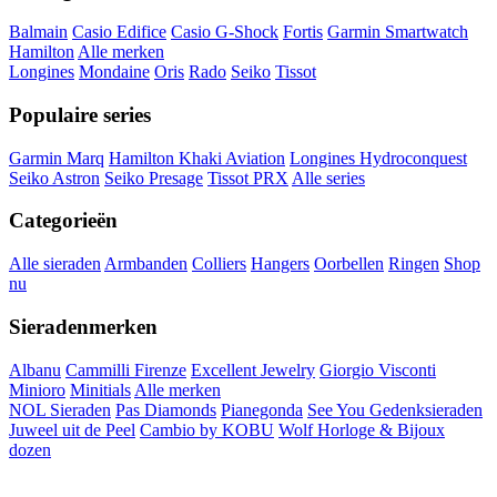
Balmain
Casio Edifice
Casio G-Shock
Fortis
Garmin Smartwatch
Hamilton
Alle merken
Longines
Mondaine
Oris
Rado
Seiko
Tissot
Populaire series
Garmin Marq
Hamilton Khaki Aviation
Longines Hydroconquest
Seiko Astron
Seiko Presage
Tissot PRX
Alle series
Categorieën
Alle sieraden
Armbanden
Colliers
Hangers
Oorbellen
Ringen
Shop
nu
Sieradenmerken
Albanu
Cammilli Firenze
Excellent Jewelry
Giorgio Visconti
Minioro
Minitials
Alle merken
NOL Sieraden
Pas Diamonds
Pianegonda
See You Gedenksieraden
Juweel uit de Peel
Cambio by KOBU
Wolf Horloge & Bijoux
dozen