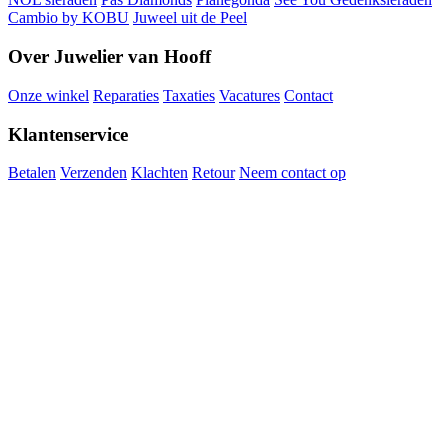
Cambio by KOBU
Juweel uit de Peel
Over Juwelier van Hooff
Onze winkel
Reparaties
Taxaties
Vacatures
Contact
Klantenservice
Betalen
Verzenden
Klachten
Retour
Neem contact op