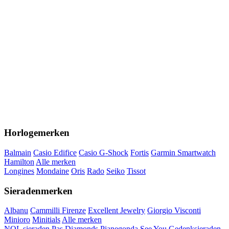
Horlogemerken
Balmain
Casio Edifice
Casio G-Shock
Fortis
Garmin Smartwatch
Hamilton
Alle merken
Longines
Mondaine
Oris
Rado
Seiko
Tissot
Sieradenmerken
Albanu
Cammilli Firenze
Excellent Jewelry
Giorgio Visconti
Minioro
Minitials
Alle merken
NOL sieraden
Pas Diamonds
Pianegonda
See You Gedenksieraden