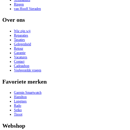
Ringen
van Hooff Sieraden
Over ons
Wie zijn wij
Reparaties
Taxaties
Gelegenheid
Retour
Garantie
Vacatures
Contact
Cadeaubon
Veelgestelde vragen
Favoriete merken
Garmin Smartwatch
Hamilton
Longines
Rado
Seiko
Tissot
Webshop