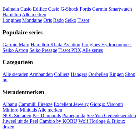
Balmain
Casio Edifice
Casio G-Shock
Fortis
Garmin Smartwatch
Hamilton
Alle merken
Longines
Mondaine
Oris
Rado
Seiko
Tissot
Populaire series
Garmin Marq
Hamilton Khaki Aviation
Longines Hydroconquest
Seiko Astron
Seiko Presage
Tissot PRX
Alle series
Categorieën
Alle sieraden
Armbanden
Colliers
Hangers
Oorbellen
Ringen
Shop
nu
Sieradenmerken
Albanu
Cammilli Firenze
Excellent Jewelry
Giorgio Visconti
Minioro
Minitials
Alle merken
NOL Sieraden
Pas Diamonds
Pianegonda
See You Gedenksieraden
Juweel uit de Peel
Cambio by KOBU
Wolf Horloge & Bijoux
dozen