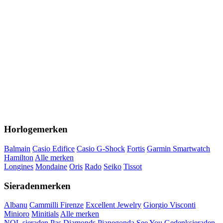
Horlogemerken
Balmain
Casio Edifice
Casio G-Shock
Fortis
Garmin Smartwatch
Hamilton
Alle merken
Longines
Mondaine
Oris
Rado
Seiko
Tissot
Sieradenmerken
Albanu
Cammilli Firenze
Excellent Jewelry
Giorgio Visconti
Minioro
Minitials
Alle merken
NOL sieraden
Pas Diamonds
Pianegonda
See You Gedenksieraden