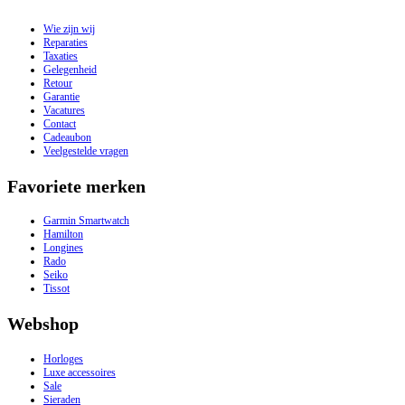
Wie zijn wij
Reparaties
Taxaties
Gelegenheid
Retour
Garantie
Vacatures
Contact
Cadeaubon
Veelgestelde vragen
Favoriete merken
Garmin Smartwatch
Hamilton
Longines
Rado
Seiko
Tissot
Webshop
Horloges
Luxe accessoires
Sale
Sieraden