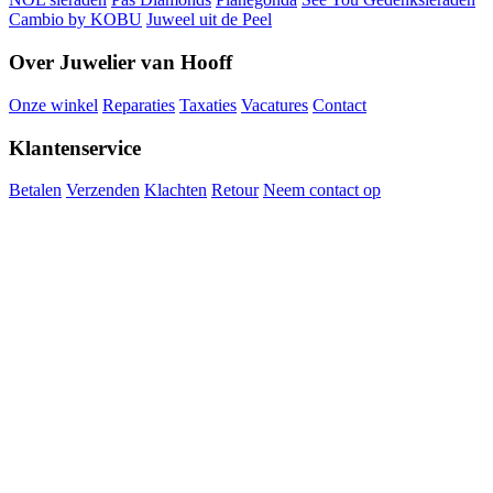
Cambio by KOBU
Juweel uit de Peel
Over Juwelier van Hooff
Onze winkel
Reparaties
Taxaties
Vacatures
Contact
Klantenservice
Betalen
Verzenden
Klachten
Retour
Neem contact op